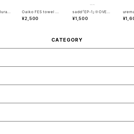
luralp
Oaiko FES towel ※
sadd「EP-1」※OVER
ure
VERSE
OVERSEAS SHIPPIN
SEAS SHIPPING IS A
ERSEA
¥2,500
¥1,500
¥1,6
S AVA
G IS AVAILABLE
VAILABLE
S AVA
CATEGORY