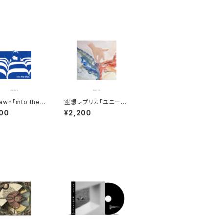
yawn「into the b
空想レプリカ「ユニーク
」※OVERSEAS S
と破壊」※OVERSEAS
00
¥2,200
NG IS AVAILAB
SHIPPING IS AVAILA
BLE