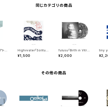
同じカテゴリの商品
アトモ
Highvvater「Solitud
fulusu「Birth in Vitr
tiny 
CD」※
es」※OVERSEAS SH
o」※OVERSEAS SHI
lue.
¥1,500
¥2,000
¥2,2
IPPIN
IPPING IS AVAILABL
PPING IS AVAILABLE
HIPPI
E
E
LE
その他の商品