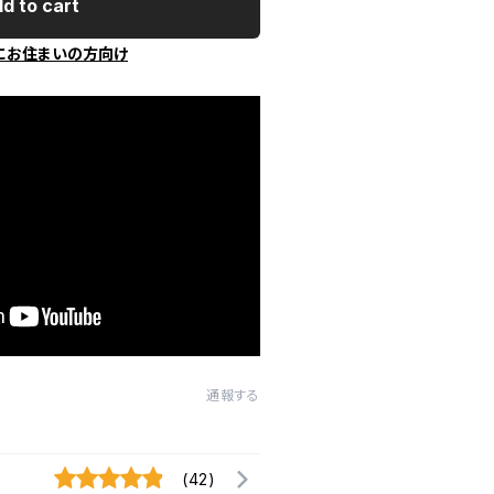
d to cart
にお住まいの方向け
通報する
(42)