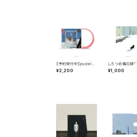
【予約受付中】pudelhu
しろつめ備忘録「
nds「imnotsureif」※
スフィア demo 
¥2,200
¥1,000
OVERSEAS SHIPPIN
OVERSEAS SH
G IS AVAILABLE
G IS AVAILABL