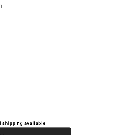
）
ン
l shipping available