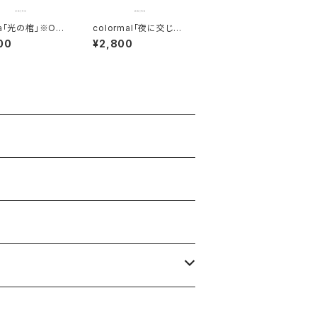
ma「光の棺」※OV
colormal「夜に交じる
S SHIPPING I
人たち」※OVERSEAS
00
¥2,800
ILABLE
SHIPPING IS AVAILA
BLE