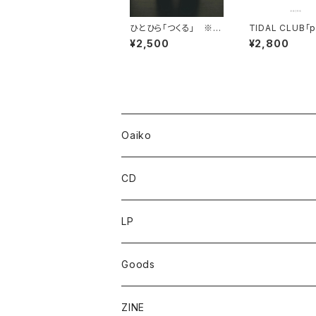
ひとひら「つくる」 ※O
TIDAL CLUB「p
VERSEAS SHIPPING
ainpacks」※O
¥2,500
¥2,800
IS AVAILABLE
AS SHIPPING I
ILABLE
Oaiko
CD
LP
Goods
Oaiko
ZINE